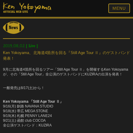
MENU
[
Live
]
2019.08.02
Ken Yokoyama、北海道4箇所を回る『Still Age Tour Ⅱ』のゲストバンド
発表！
9月に北海道4箇所を回るツアー「Still Age Tour Ⅱ」を開催するKen Yokoyama
が、その「Still Age Tour」全公演のゲストバンドにKUZIRAの出演を発表！
一般発売は8/17(土)から！
Ken Yokoyama 「Still Age Tour Ⅱ」
9/16(月) 釧路 NAVANA STUDIO
9/18(水) 帯広 MEGA STONE
9/19(木) 札幌 PENNY LANE24
9/21(土) 函館 club COCOA
全公演ゲストバンド：KUZIRA