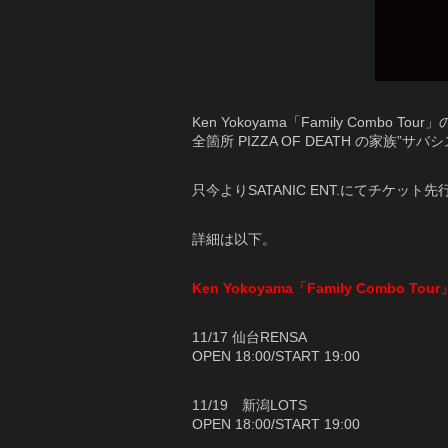
Ken Yokoyama「Family Combo 
全箇所 PIZZA OF DEATH の家族
只今よりSATANIC ENT.にてチケッ
詳細は以下。
Ken Yokoyama「Family Combo Tour
11/17 仙台RENSA
OPEN 18:00/START 19:00
11/19 新潟LOTS
OPEN 18:00/START 19:00