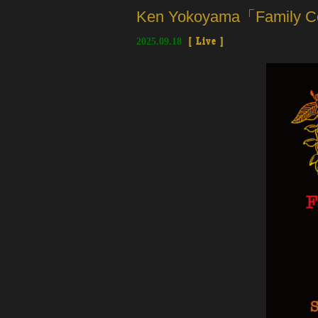
Ken Yokoyama「Famil
2025.09.18
[
Live
]