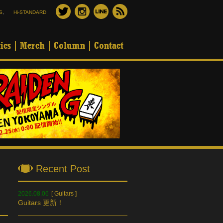
S
,
Hi-STANDARD
ics
Merch
Column
Contact
Recent Post
2026.08.06
[
Guitars
]
Guitars 更新！