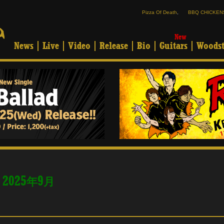
Pizza Of Death
,
BBQ CHICKEN
New
News
Live
Video
Release
Bio
Guitars
Woodst
 2025
9
年
月