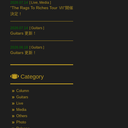
2026.07.14
[
Live
,
Media
]
“The Rags To Riches Tour ⅥI”開催
決定！
2026.07.14
[
Guitars
]
Guitars 更新！
2026.06.18
[
Guitars
]
Guitars 更新！
Category
Column
Guitars
Live
Media
Others
Photo