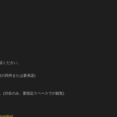
認ください。
者の同伴または要承諾)
。(渋谷のみ、要指定スペースでの観覧)
lycombo/