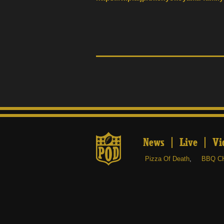
News
Live
Vi
Pizza Of Death
,
BBQ C