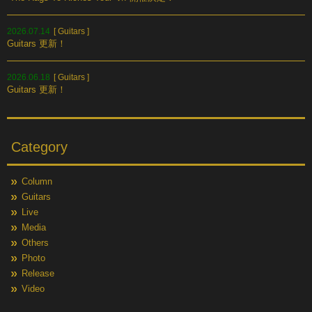
2026.07.14
[
Guitars
]
Guitars 更新！
2026.06.18
[
Guitars
]
Guitars 更新！
Category
Column
Guitars
Live
Media
Others
Photo
Release
Video