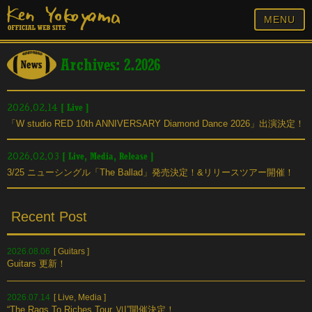
MENU
Archives: 2.2026
[
Live
]
2026.02.14
「W studio RED 10th ANNIVERSARY Diamond Dance 2026」出演決定！
[
Live
,
Media
,
Release
]
2026.02.03
3/25 ニューシングル「The Ballad」発売決定！&リリースツアー開催！
Recent Post
2026.08.06
[
Guitars
]
Guitars 更新！
2026.07.14
[
Live
,
Media
]
“The Rags To Riches Tour ⅥI”開催決定！