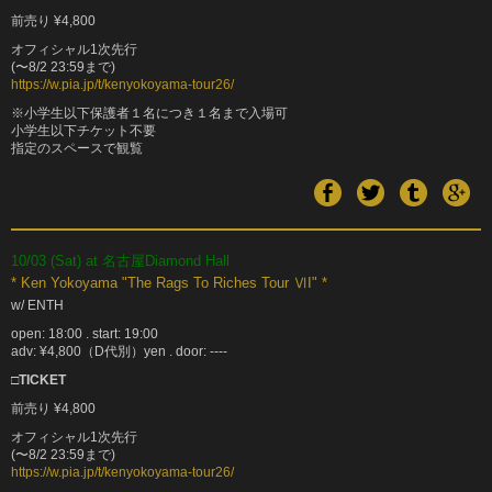
前売り ¥4,800
オフィシャル1次先行
(〜8/2 23:59まで)
https://w.pia.jp/t/kenyokoyama-tour26/
※小学生以下保護者１名につき１名まで入場可
小学生以下チケット不要
指定のスペースで観覧
10/03 (Sat) at 名古屋Diamond Hall
* Ken Yokoyama "The Rags To Riches Tour ⅥI" *
w/ ENTH
open: 18:00 . start: 19:00
adv: ¥4,800（D代別）yen . door: ----
□TICKET
前売り ¥4,800
オフィシャル1次先行
(〜8/2 23:59まで)
https://w.pia.jp/t/kenyokoyama-tour26/