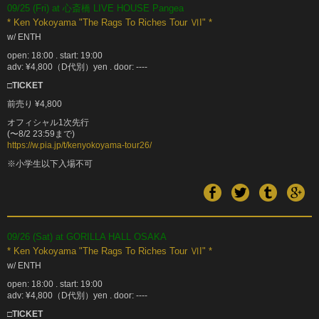
09/25 (Fri) at 心斎橋 LIVE HOUSE Pangea
* Ken Yokoyama "The Rags To Riches Tour ⅥI" *
w/ ENTH
open: 18:00 . start: 19:00
adv: ¥4,800（D代別）yen . door: ----
□TICKET
前売り ¥4,800
オフィシャル1次先行
(〜8/2 23:59まで)
https://w.pia.jp/t/kenyokoyama-tour26/
※小学生以下入場不可
09/26 (Sat) at GORILLA HALL OSAKA
* Ken Yokoyama "The Rags To Riches Tour ⅥI" *
w/ ENTH
open: 18:00 . start: 19:00
adv: ¥4,800（D代別）yen . door: ----
□TICKET