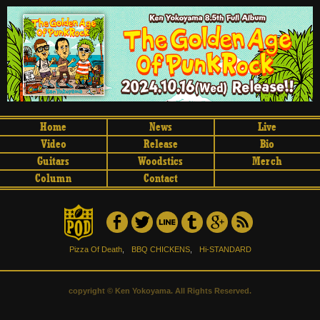
Home
News
Live
Video
Release
Bio
Guitars
Woodstics
Merch
Column
Contact
Pizza Of Death
,
BBQ CHICKENS
,
Hi-STANDARD
copyright © Ken Yokoyama. All Rights Reserved.