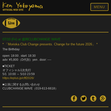
MENU
07/10 (Fri) at 盛岡CLUBCHANGE WAVE
* 「Morioka Club Change presents. Change for the future 2026」 *
The Birthday
open: 18:00 . start: 18:30
adv: ¥5,800（D代別）yen . door: ----
■TICKET
オフィシャル1次先行
5/1 10:00 ～ 5/10 23:59
https://eplus.jp/cftf2026/
■公演に関するお問い合わせ
CLUBCHANGE WAVE（019-613-6618）