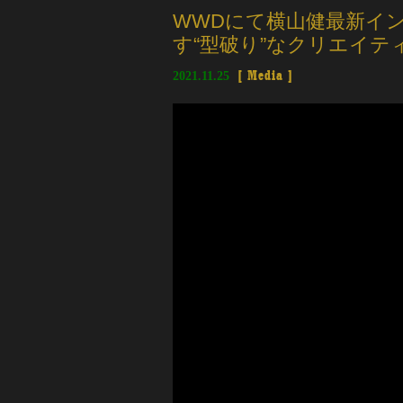
WWDにて横山健最新イン
す“型破り”なクリエイテ
2021.11.25
[
Media
]