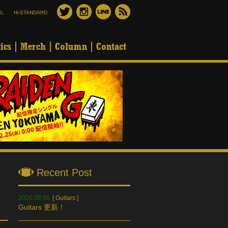
S
,
Hi-STANDARD
ics
Merch
Column
Contact
Recent Post
2026.08.06
[
Guitars
]
Guitars 更新！