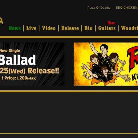
Pizza Of Death
,
BBQ CHICKEN
New
News
Live
Video
Release
Bio
Guitars
Woodst