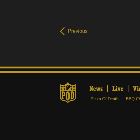
Previous
News
Live
Vi
Pizza Of Death
,
BBQ C