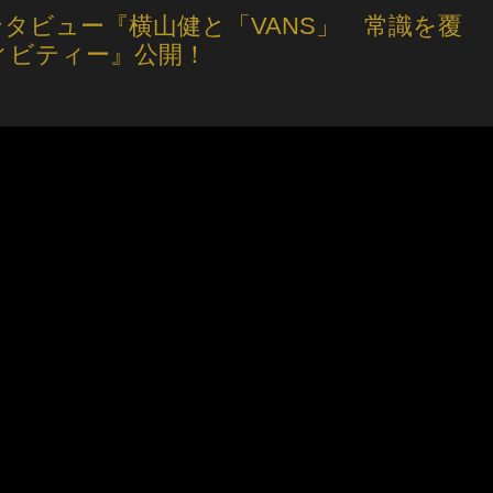
タビュー『横山健と「VANS」 常識を覆
ィビティー』公開！