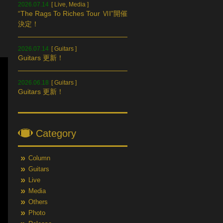
2026.07.14
[
Live
,
Media
]
“The Rags To Riches Tour ⅥI”開催
決定！
2026.07.14
[
Guitars
]
Guitars 更新！
2026.06.18
[
Guitars
]
Guitars 更新！
Category
Column
Guitars
Live
Media
Others
Photo