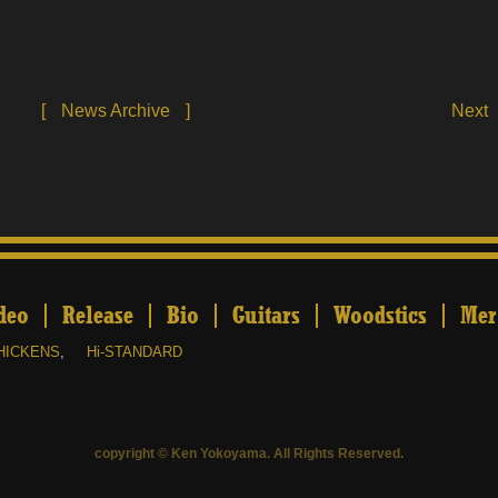
[
News Archive
]
Next
deo
Release
Bio
Guitars
Woodstics
Mer
HICKENS
,
Hi-STANDARD
copyright © Ken Yokoyama. All Rights Reserved.