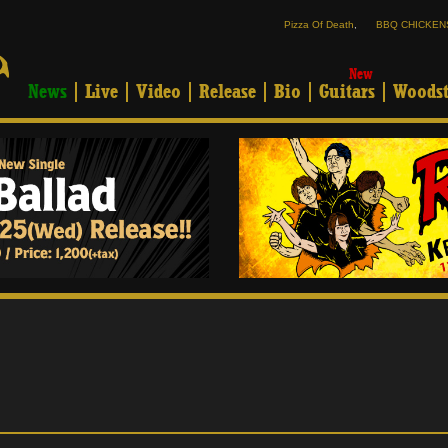
Pizza Of Death
,
BBQ CHICKEN
New
News
Live
Video
Release
Bio
Guitars
Woodst