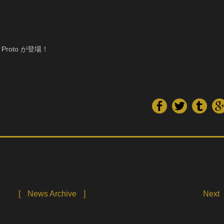
e Proto が登場！
[
News Archive
]
Next