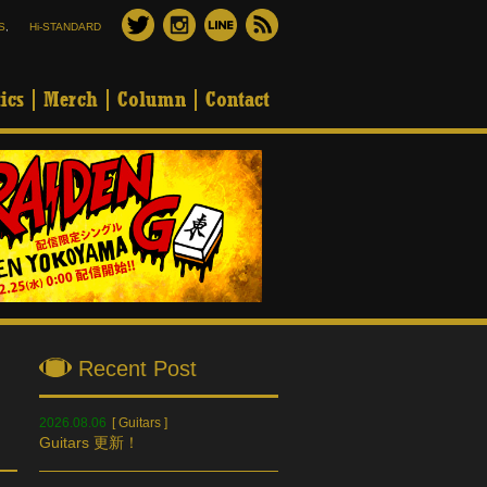
S
,
Hi-STANDARD
ics
Merch
Column
Contact
Recent Post
2026.08.06
[
Guitars
]
Guitars 更新！