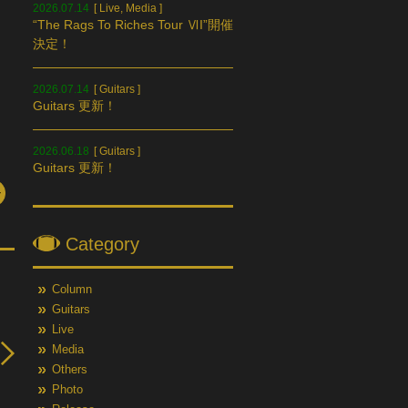
2026.07.14
[
Live
,
Media
]
“The Rags To Riches Tour ⅥI”開催
決定！
2026.07.14
[
Guitars
]
Guitars 更新！
2026.06.18
[
Guitars
]
Guitars 更新！
Category
Column
Guitars
Live
Media
Others
Photo