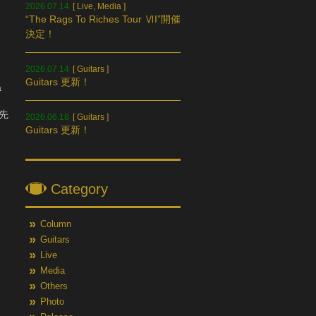
2026.07.14
[
Live
,
Media
]
“The Rags To Riches Tour ⅥI”開催
決定！
2026.07.14
[
Guitars
]
Guitars 更新！
a
先
2026.06.18
[
Guitars
]
Guitars 更新！
Category
Column
Guitars
Live
Media
Others
Photo