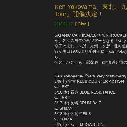
Ken Yokoyama、東北、九
Tour』開催決定！
2018.02.27
[
Live
]
SATANIC CARNIVAL’18やPUNKR
が、久々の自主企画ツアーとなる『Very Very
今回は東北二ヶ所、九州二ヶ所、北海道四ヶ
行が明日19:00より受付開始、Ken Y
ら。
ゲストバンドも一部発表！(北海道公演
Ken Yokoyama『Very Very Strawberr
5/9(水) 宮古 KLUB COUNTER ACTION
w/ LEXT
5/10(木) 石巻 BLUE RESISTANCE
w/ LEXT
5/17(木) 長崎 DRUM Be-7
w/ SHIMA
5/18(金) 佐賀 GEILS
w/ SHIMA
6/2(土) 帯広 MEGA STONE