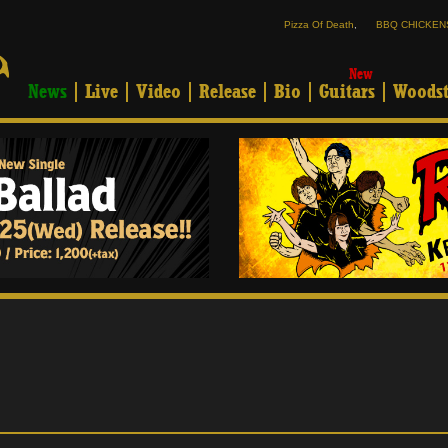
Pizza Of Death
,
BBQ CHICKEN
New
News
Live
Video
Release
Bio
Guitars
Woodst