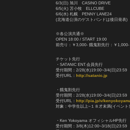
6/3(日) 旭川 CASINO DRIVE
6/5(火) 苫小牧 ELLCUBE
6/6(水) 札幌 PENNY LANE24
(北海道公演のゲストバンドは後日発表)
※各公演共通※
OPEN 18:00 / START 19:00
前売り：￥3,000- 餓鬼割先行：￥1,000-
チケット先行
・SATANIC ENT.会員先行
受付期間：2/28(水)19:00~3/4(日)23:59
受付URL：
http://satanic.jp
・餓鬼割先行
受付期間：2/28(水)19:00~3/4(日)23:59
受付URL：
http://pia.jp/v/kenyokoyam
対象：中学生以上~１８才未満(イベント
・Ken Yokoyama オフィシャルHP先行
受付期間：3/8(木)12:00~3/18(日)23:59