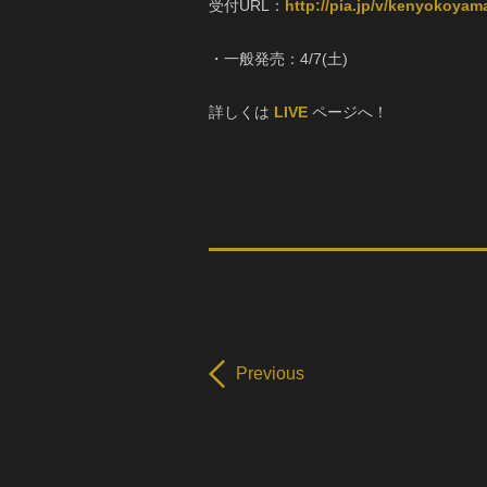
受付URL：
http://pia.jp/v/kenyokoyam
・一般発売：4/7(土)
詳しくは
LIVE
ページへ！
Previous