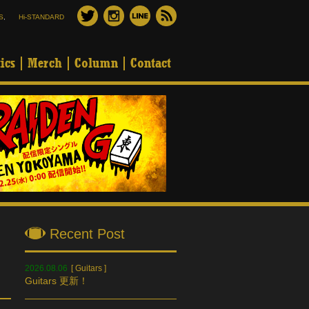
S
,
Hi-STANDARD
ics
Merch
Column
Contact
Recent Post
2026.08.06
[
Guitars
]
Guitars 更新！