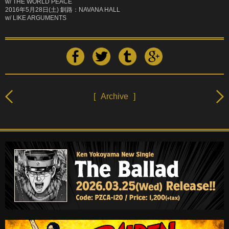
w/ THE WORLD PEACE
2016年5月28日(土) 釧路：NAVANA HALL
w/ LIKE ARGUMENTS
[
Archive
]