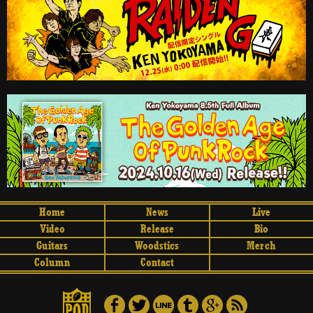
Home
News
Live
Video
Release
Bio
Guitars
Woodstics
Merch
Column
Contact