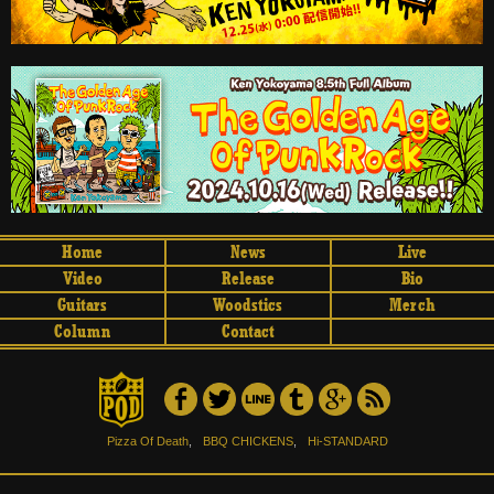
Home
News
Live
Video
Release
Bio
Guitars
Woodstics
Merch
Column
Contact
Pizza Of Death
,
BBQ CHICKENS
,
Hi-STANDARD