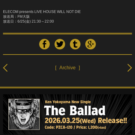
ELECOM presents LIVE HOUSE WILL NOT DIE
放送局：
FM
大阪
放送日：
6/25(
金
) 21:30
～
22:00
[
Archive
]