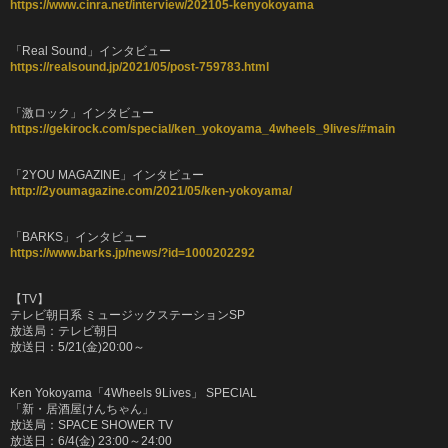
https://www.cinra.net/interview/202105-kenyokoyama
「Real Sound」インタビュー
https://realsound.jp/2021/05/post-759783.html
「激ロック」インタビュー
https://gekirock.com/special/ken_yokoyama_4wheels_9lives/#main
「2YOU MAGAZINE」インタビュー
http://2youmagazine.com/2021/05/ken-yokoyama/
「BARKS」インタビュー
https://www.barks.jp/news/?id=1000202292
【
TV
】
テレビ朝日系
ミュージックステーション
SP
放送局：テレビ朝日
放送日：
5/21(
金
)20:00
～
Ken Yokoyama
「
4Wheels 9Lives
」
SPECIAL
「新・居酒屋けんちゃん」
放送局：
SPACE SHOWER TV
放送日：
6/4(
金
) 23:00
～
24:00