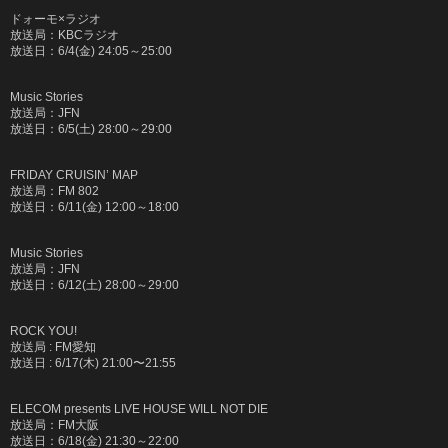
ドォーモ
×
ラジオ
放送局：
KBC
ラジオ
放送日：
6/4(
金
) 24:05
～
25:00
Music Stories
放送局：
JFN
放送日：
6/5(
土
) 28:00
～
29:00
FRIDAY CRUISIN’ MAP
放送局：
FM 802
放送日：
6/11(
金
) 12:00
～
18:00
Music Stories
放送局：
JFN
放送日：
6/12(
土
) 28:00
～
29:00
ROCK YOU!
放送局 : FM愛知
放送日 : 6/17(木) 21:00〜21:55
ELECOM presents LIVE HOUSE WILL NOT DIE
放送局：
FM
大阪
放送日：
6/18(
金
) 21:30
～
22:00