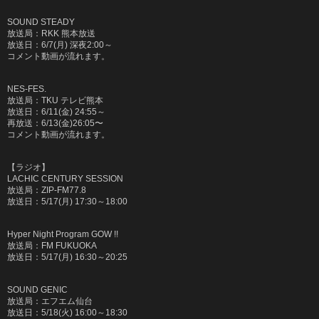
SOUND STEADY
放送局：RKK 熊本放送
放送日：6/7(月) 深夜2:00～
コメント動画が流れます。
NES-FES.
放送局：TKU テレビ熊本
放送日：6/11(金) 24:55～
再放送：6/13(金)26:05〜
コメント動画が流れます。
【ラジオ】
LACHIC CENTURY SESSION
放送局：
ZIP-FM77.8
放送日：
5/17(
月
) 17:30
～
18:00
Hyper Night Program GOW !!
放送局：
FM FUKUOKA
放送日：
5/17(
月
) 16:30
～
20:25
SOUND GENIC
放送局：エフエム仙台
放送日：
5/18(
火
) 16:00
～
18:30