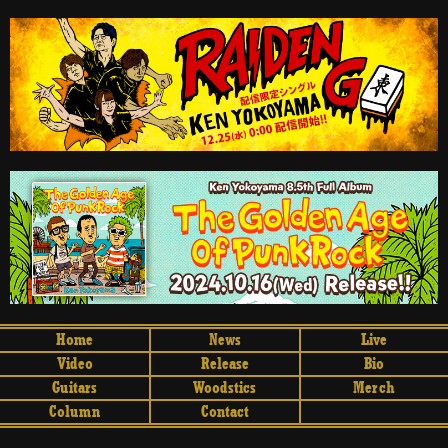
Home
News
Live
Video
Release
Bio
Guitars
Woodstics
Merch
Column
Contact