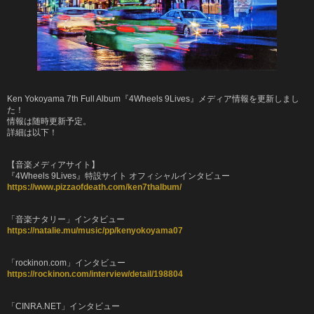
Ken Yokoyama 7th Full Album
『
4Wheels 9Lives
』メディア情報を更新しまし
た！
情報は随時更新予定。
詳細は以下！
【音楽メディアサイト】
『4Wheels 9Lives』特設サイト オフィシャルインタビュー
https://www.pizzaofdeath.com/ken7thalbum/
「音楽ナタリー」インタビュー
https://natalie.mu/music/pp/kenyokoyama07
「rockinon.com」インタビュー
https://rockinon.com/interview/detail/198804
「CINRA.NET」インタビュー