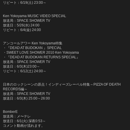
リピート：
6/19(
土
) 23:00
～
Ken Yokoyama MUSIC VIDEO SPECIAL
放送局：
SPACE SHOWER TV
放送日：
5/26(
水
) 24:00
リピート：
6/4(
金
) 24:00
アンコールアワー Ken Yokoyama特集
・『
DEAD AT BUDOKAN
』
SPECIAL
・SWEET LOVE SHOWER 2010 Ken Yokoyama
・『
DEAD AT BUDOKAN RETURNS SPECIAL
』
放送局：
SPACE SHOWER TV
放送日：
6/3(
木
)23:00
～
リピート：
6/12(
土
) 24:00
～
日本のロックシーンの原点！インディーズレーベル特集～
PIZZA OF DEATH
RECORDS
編～
放送局：
SPACE SHOWER TV
放送日：
6/3(
木
) 25:00
～
26:00
BomberE
放送局：メ〜テレ
放送日：6/1(火) 深夜0:53～
コメント動画が流れます。