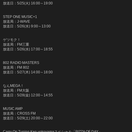
放送日：
5/25(火) 16:00
～
19:00
STEP ONE MUSIC+1
放送局：
J-WAVE
放送日：
5/26(水) 9:00
～
13:00
ゲツモク！
放送局：
FM
三重
放送日：
5/26(
水
) 17:00
～
18:55
802 RADIO MASTERS
放送局：
FM 802
放送日：
5/27(
木
) 14:00
～
18:00
なん
MEGA
！
放送局：
FM
大阪
放送日：
5/28(
金
) 12:00
～
14:55
MUSIC AMP
放送局：
CROSS FM
放送日：
5/29(
土
) 20:00
～
22:00
Carry On Tuning Ken yokoyama
スペシャル「
PIZZA OF DAY
」