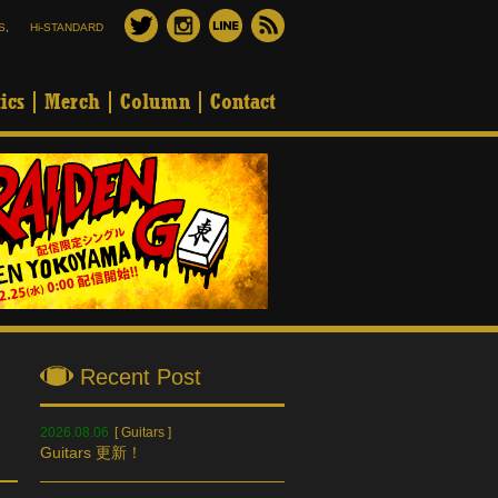
S
,
Hi-STANDARD
ics
Merch
Column
Contact
Recent Post
2026.08.06
[
Guitars
]
Guitars 更新！