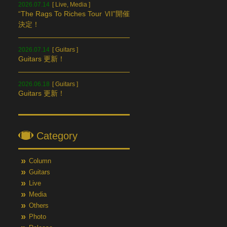
2026.07.14
[
Live
,
Media
]
“The Rags To Riches Tour ⅥI”開催
決定！
2026.07.14
[
Guitars
]
Guitars 更新！
2026.06.18
[
Guitars
]
Guitars 更新！
Category
Column
Guitars
Live
Media
Others
Photo