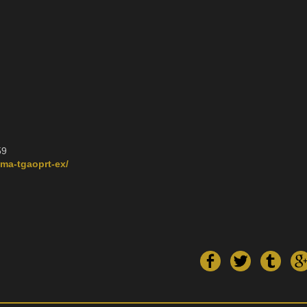
59
ama-tgaoprt-ex/