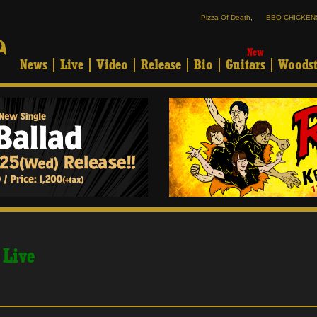
Pizza Of Death
,
BBQ CHICKEN
New
News
Live
Video
Release
Bio
Guitars
Woodst
 Live