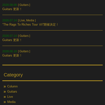
2026.08.06
[
Guitars
]
Guitars 更新！
2026.07.14
[
Live
,
Media
]
“The Rags To Riches Tour ⅥI”開催決定！
2026.07.14
[
Guitars
]
Guitars 更新！
2026.06.18
[
Guitars
]
Guitars 更新！
Category
Column
Guitars
Live
Media