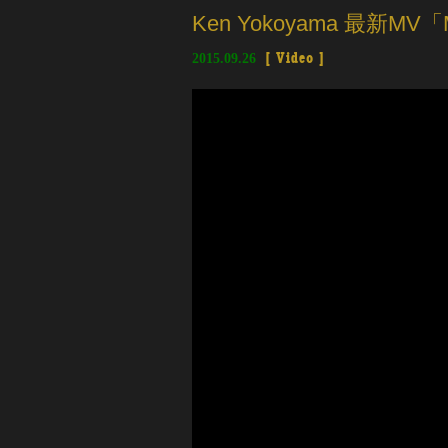
Ken Yokoyama 最新MV
2015.09.26
[
Video
]