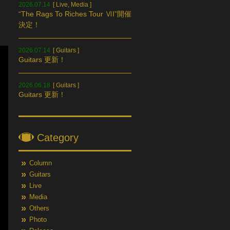
2026.07.14
[
Live
,
Media
]
“The Rags To Riches Tour ⅥI”開催
決定！
2026.07.14
[
Guitars
]
Guitars 更新！
2026.06.18
[
Guitars
]
Guitars 更新！
Category
Column
Guitars
Live
Media
Others
Photo