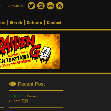
S
,
Hi-STANDARD
ics
Merch
Column
Contact
Recent Post
2026.08.06
[
Guitars
]
Guitars 更新！