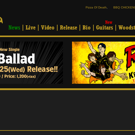
Pizza Of Death
,
BBQ CHICKEN
New
News
Live
Video
Release
Bio
Guitars
Woodst