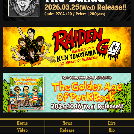
Home
News
Live
Video
Release
Bio