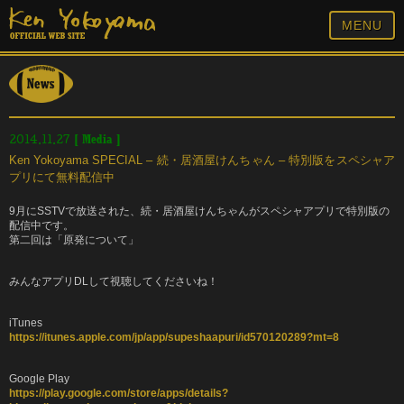
MENU
[
Media
]
2014.11.27
Ken Yokoyama SPECIAL – 続・居酒屋けんちゃん – 特別版をスペシャア
プリにて無料配信中
9月にSSTVで放送された、続・居酒屋けんちゃんがスペシャアプリで特別版の
配信中です。
第二回は「原発について」
みんなアプリDLして視聴してくださいね！
iTunes
https://itunes.apple.com/jp/app/supeshaapuri/id570120289?mt=8
Google Play
https://play.google.com/store/apps/details?