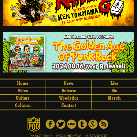
Home
News
Live
Video
Release
Bio
Guitars
Woodstics
Merch
Column
Contact
Pizza Of Death
,
BBQ CHICKENS
,
Hi-STANDARD