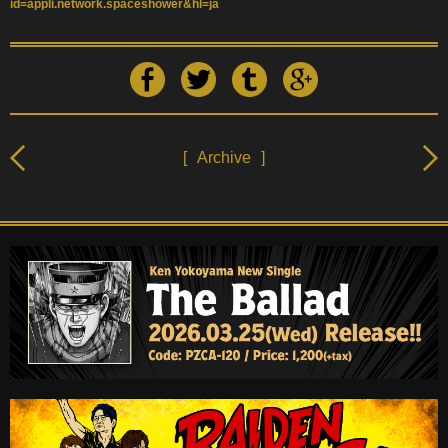
id=appli.network.spaceshower&hl=ja
[
Archive
]