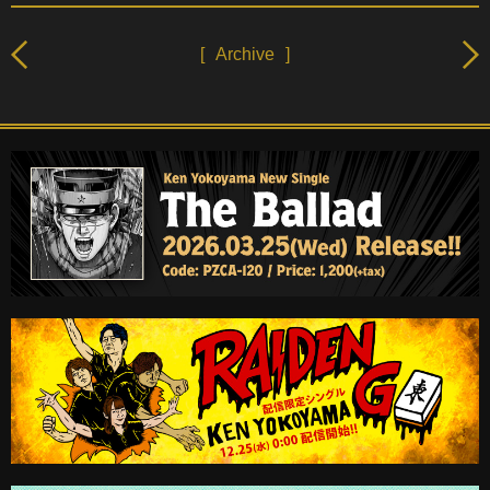
[
Archive
]