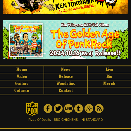
Home
News
Live
Video
Release
Bio
Guitars
Woodstics
Merch
Column
Contact
Pizza Of Death
,
BBQ CHICKENS
,
Hi-STANDARD