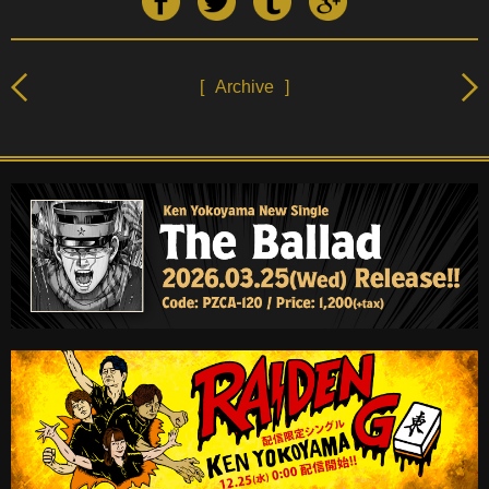
[
Archive
]