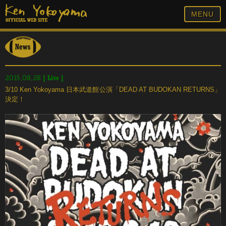
MENU
[
Live
]
2015.08.28
3/10 Ken Yokoyama 日本武道館公演「DEAD AT BUDOKAN RETURNS」
決定！