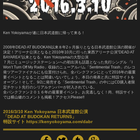
Ken Yokoyamaが遂に日本武道館に帰って来る！
2008年DEAD AT BUDOKAN以来８年2ヶ月振りとなる日本武道館公演の開催が
決定！アリーナ公演となると2010年10月に行った東西アリーナ公演”DEAD AT
BAYAREA”以来となる、Ken Yokoyamaの大型公演
７月にミュージックステーションへの初出演も話題となった先行シングル 「I
Won’t Turn Off My Radio」収録のニューアルバム「Sentimental Trash」のレコ
発ツアーファイナルにも位置付けられ、全パンクファンにとって2016年の最重
要イベントとなることは間違いないでしょう。本日の発表と共に特設サイトを
オープン！そして、9/2に発売する「Sentimental Trash」の中にはCD購入者限
定チケット先行のシリアルナンバーが封入されている。
全パンクファン２０１６年の最重要イベント。お見逃しなく！尚、特設サイト
では横山健のコメントも掲載！アクセスPlease!!
2016/3/10 Ken Yokoyama 日本武道館公演
「DEAD AT BUDOKAN RETURNS」
特設サイト
https://kenyokoyama.com/dabr