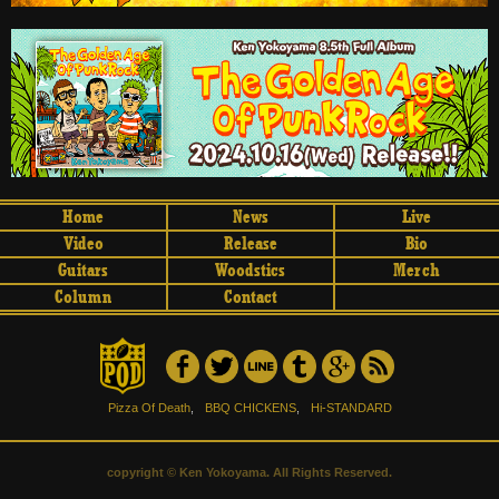
Home
News
Live
Video
Release
Bio
Guitars
Woodstics
Merch
Column
Contact
Pizza Of Death
,
BBQ CHICKENS
,
Hi-STANDARD
copyright © Ken Yokoyama. All Rights Reserved.