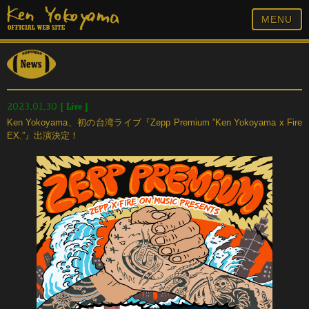
MENU
[
Live
]
2023.01.30
Ken Yokoyama、初の台湾ライブ『Zepp Premium ”Ken Yokoyama x Fire
EX.”』出演決定！