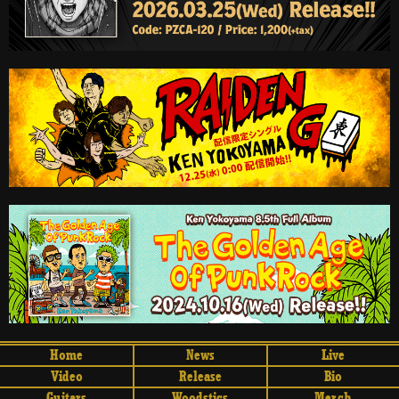
Home
News
Live
Video
Release
Bio
Guitars
Woodstics
Merch