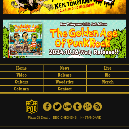
Home
News
Live
Video
Release
Bio
Guitars
Woodstics
Merch
Column
Contact
Pizza Of Death
,
BBQ CHICKENS
,
Hi-STANDARD