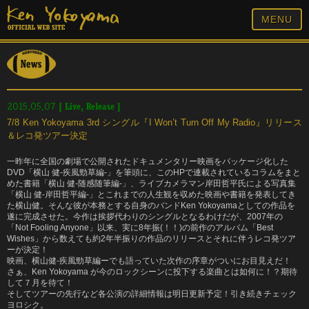
MENU
[
Live
,
Release
]
2015.05.07
7/8 Ken Yokoyama 3rd シングル『I Won’t Turn Off My Radio』リリース
＆レコ発ツアー決定
一昨年に全国の劇場で公開されたドキュメンタリー映画をパッケージ化した
DVD「横山 健-疾風勁草編-」を筆頭に、このHPで連載されているコラムをまと
めた書籍「横山 健-随感随筆編-」、ライブカメラマン岸田哲平氏による写真集
「横山 健-岸田哲平編-」とこれまでの人生観を収めた映画や書籍を発表してき
た横山健。そんな彼が本務とする自身のバンドKen Yokoyamaとしての作品を
遂に完成させた。今作は挨拶代わりのシングルとなるわけだが、2007年の
「Not Fooling Anyone」以来、実に8年振(！！)の前作のアルバム「Best
Wishes」から数えても約2年半振りの作品のリリースとそれに伴うレコ発ツア
ーが決定！
映画、横山健-疾風勁草編ーでも語っていた次作の序章がついにお目見えだ！
さぁ、Ken Yokoyama が今のロックシーンに投下する楽曲とは如何に！？期待
して７月を待て！
そしてツアーの先行など各公演の詳細情報は明日更新予定！引き続きチェック
ヨロシク。