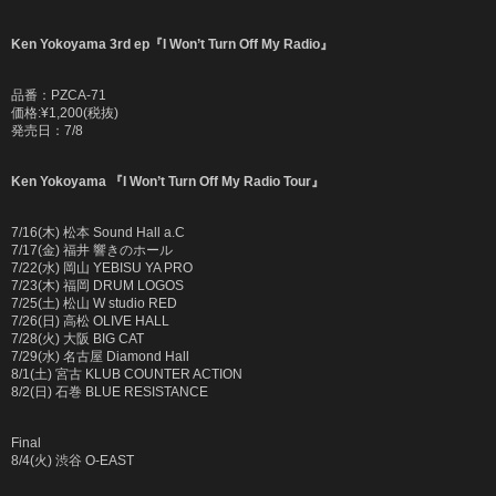
Ken Yokoyama 3rd ep『I Won’t Turn Off My Radio』
品番：PZCA-71
価格:¥1,200(税抜)
発売日：7/8
Ken Yokoyama 『I Won’t Turn Off My Radio Tour』
7/16(木) 松本 Sound Hall a.C
7/17(金) 福井 響きのホール
7/22(水) 岡山 YEBISU YA PRO
7/23(木) 福岡 DRUM LOGOS
7/25(土) 松山 W studio RED
7/26(日) 高松 OLIVE HALL
7/28(火) 大阪 BIG CAT
7/29(水) 名古屋 Diamond Hall
8/1(土) 宮古 KLUB COUNTER ACTION
8/2(日) 石巻 BLUE RESISTANCE
Final
8/4(火) 渋谷 O-EAST