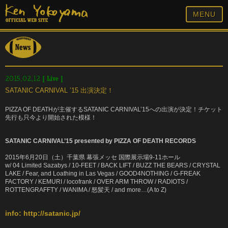
MENU
[
Live
]
2015.02.12
SATANIC CARNIVAL ’15 出演決定！
PIZZA OF DEATHが主催するSATANIC CARNIVAL’15への出演が決定！チケット
先行も只今より開始された模様！
SATANIC CARNIVAL’15 presented by PIZZA OF DEATH RECORDS
2015年6月20日（土）千葉県 幕張メッセ 国際展示場9-11ホール
w/ 04 Limited Sazabys / 10-FEET / BACK LIFT / BUZZ THE BEARS / CRYSTAL
LAKE / Fear, and Loathing in Las Vegas / GOOD4NOTHING / G-FREAK
FACTORY / KEMURI / locofrank / OVER ARM THROW / RADIOTS /
ROTTENGRAFFTY / WANIMA / 怒髪天 / and more…(A to Z)
info:
http://satanic.jp/