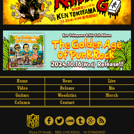
Home
News
Live
Video
Release
Bio
Guitars
Woodstics
Merch
Column
Contact
Pizza Of Death
,
BBQ CHICKENS
,
Hi-STANDARD