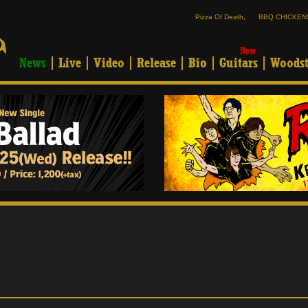
Pizza Of Death
,
BBQ CHICKEN
New
News
Live
Video
Release
Bio
Guitars
Woodst