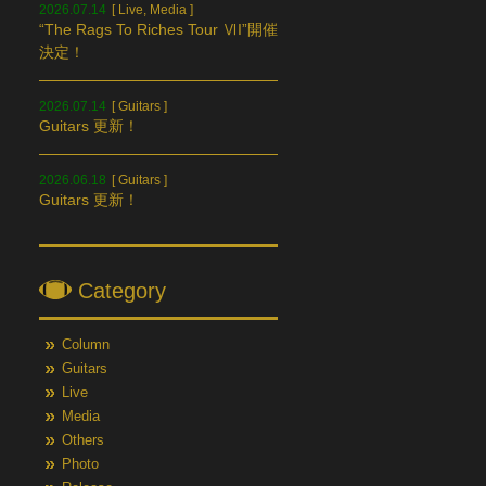
2026.07.14
[
Live
,
Media
]
“The Rags To Riches Tour ⅥI”開催
決定！
2026.07.14
[
Guitars
]
Guitars 更新！
2026.06.18
[
Guitars
]
Guitars 更新！
Category
Column
Guitars
Live
Media
Others
Photo