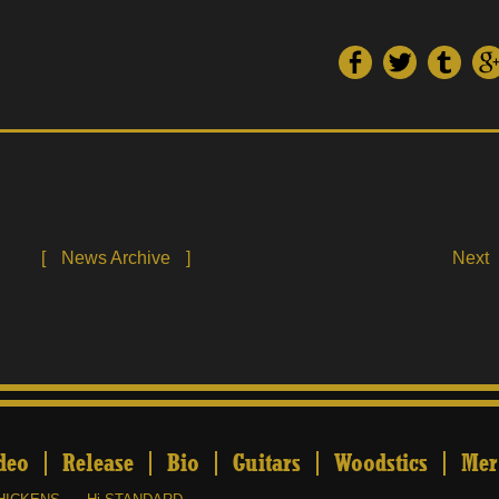
[
News Archive
]
Next
deo
Release
Bio
Guitars
Woodstics
Mer