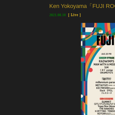
Ken Yokoyama「FUJI 
2021.08.10
[
Live
]