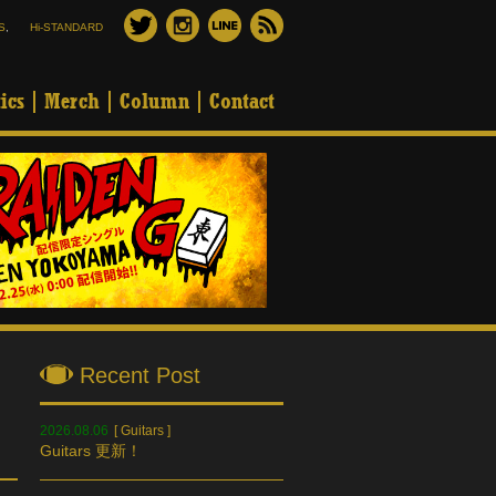
S
,
Hi-STANDARD
ics
Merch
Column
Contact
Recent Post
2026.08.06
[
Guitars
]
Guitars 更新！