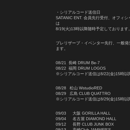
・シリアルコード送信日
SATANIC ENT. 会員先行受付、
は
8/19(火)13時以降随時予定しております
プレリザーブ・イベンター先行、一般発
ます。
08/21 長崎 DRUM Be-7
08/22 福岡 DRUM LOGOS
※シリアルコード送信は8/22(金)15
08/28 松山 WstudioRED
08/29 広島 CLUB QUATTRO
※シリアルコード送信は8/29(金)15
09/03 大阪 GORILLA HALL
09/04 名古屋 DIAMOND HALL
09/12 長野 CLUB JUNK BOX
09/13 高崎Club JAMMER’S