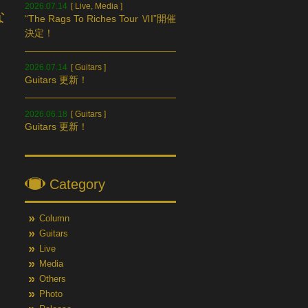
2026.07.14
[
Live
,
Media
]
な
“The Rags To Riches Tour ⅥI”開催
決定！
2026.07.14
[
Guitars
]
Guitars 更新！
2026.06.18
[
Guitars
]
Guitars 更新！
Category
Column
Guitars
Live
Media
Others
Photo