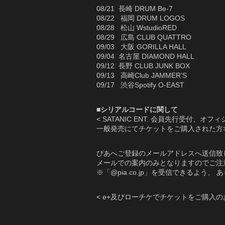
08/21 長崎 DRUM Be-7
08/22 福岡 DRUM LOGOS
08/28 松山 WstudioRED
08/29 広島 CLUB QUATTRO
09/03 大阪 GORILLA HALL
09/04 名古屋 DIAMOND HALL
09/12 長野 CLUB JUNK BOX
09/13 高崎Club JAMMER’S
09/17 渋谷Spotify O-EAST
■シリアルコードに関して
< SATANIC ENT. 会員先行受付
一般発売にてチケットをご購入された方
ぴあへご登録のメールアドレスへ送信致
メールでの案内のみとなりますのでご注
※「@pia.co.jp」を受信できるよう
< e+及びローチケでチケットをご購入