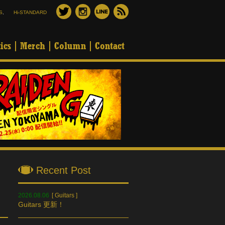
S
,
Hi-STANDARD
ics
Merch
Column
Contact
Recent Post
2026.08.06
[
Guitars
]
Guitars 更新！