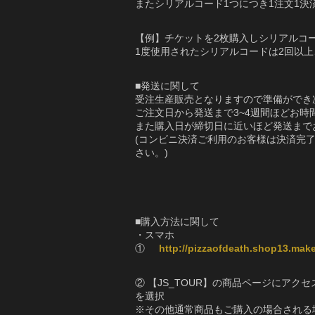
またシリアルコード1つにつき1注文1決
【例】チケットを2枚購入しシリアルコ
1度使用されたシリアルコードは2回以
■発送に関して
受注生産販売となりますので準備ができ
ご注文日から発送まで3~4週間ほどお時
また購入日が締切日に近いほど発送まで
(コンビニ決済ご利用のお客様は決済完
さい。)
■購入方法に関して
・スマホ
①
http://pizzaofdeath.shop13.make
② 【JS_TOUR】の商品ページにア
を選択
※その他通常商品もご購入の場合される