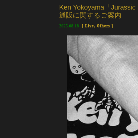
Ken Yokoyama「Jura
通販に関するご案内
2025.08.18
[
Live
,
Others
]