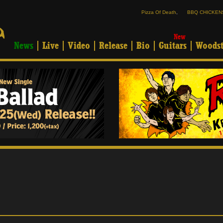
Pizza Of Death
,
BBQ CHICKEN
New
News
Live
Video
Release
Bio
Guitars
Woodst