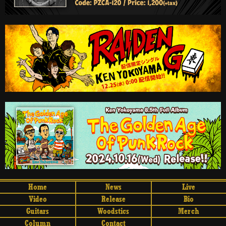
Home
News
Live
Video
Release
Bio
Guitars
Woodstics
Merch
Column
Contact