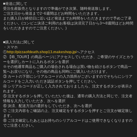
■発送に関して
受注生産販売となりますので準備ができ次第、随時発送致します。
ご注文日から発送まで2~6週間ほどお時間をいただきます。
また購入日が締切日に近いほど発送までお時間をいただきますので予めご了承
ください。(コンビニ決済ご利用のお客様は決済完了日から3〜8週間ほどお時間
をいただきますのでご注意ください。)
■購入方法に関して
・スマホ
①
http://pizzaofdeath.shop13.makeshop.jp/
へアクセス
② 【IB_TOUR】の商品ページにアクセスしていただき、ご希望のサイズとカラ
ーを選択しカートに入れるボタンを選択
※その他通常商品もご購入の場合される場合は買い物を続けるボタンで商品一
覧へお戻りになり、その他の商品も同時にご購入いただけます。
③ カートの下部にシリアルコードの入力箇所がございますのでそちらにシリア
ルコードをご入力いただき認証ボタンを押してください。
④ シリアルコードが正しく入力されておりましたら、注文するボタンが表示さ
れます。
⑤ 注文するボタンを押していただいた後は、通常の購入方法と同じで、注文者
情報を入力していただき、次へを選択
⑥ 決済、配送方法の選択をしていただき、次へを選択
⑦ ご注文内容をご確認の上、注文確定をするボタンを押すとご注文が確定致し
ます。
⑧ ご注文確定したあとはお持ちのシリアルコードはご使用できなくなりますの
でご注意ください。