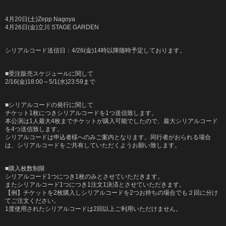
4月20日(土)Zepp Nagoya
4月26日(金)立川 STAGE GARDEN
シリアルコード送信日：4/26(金)14時以降随時予定しております。
■受注販売スケジュールに関して
2/16(金)18:00～5/1(水)23:59まで
■シリアルコードの発行に関して
チケット1枚につきシリアルコードを1つ送信致します。
本公演は1人最大4枚までチケットが購入可能でしたので、最大シリアルコード
を4つ送信致します。
シリアルコードは申込者様へのみご案内となります。同行者がおられる場合
は、シリアルコードをご共有していただくようお願い致します。
■購入枚数制限
シリアルコード1つにつき1枚のみとさせていただきます。
またシリアルコード1つにつき1注文1決済とさせていただきます。
【例】チケットを2枚購入しシリアルコードを2つお持ちの場合でも２回に分け
てご注文ください。
1度使用されたシリアルコードは2回以上ご利用いただけません。