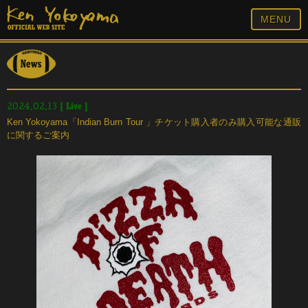
MENU
[
Live
]
2024.02.13
Ken Yokoyama「Indian Burn Tour 」チケット購入者のみ購入可能な通販
に関するご案内