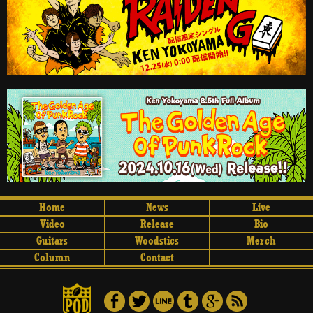
Home
News
Live
Video
Release
Bio
Guitars
Woodstics
Merch
Column
Contact