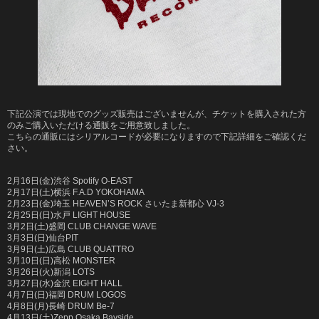
下記公演では現地でのグッズ販売はございませんが、チケットを購入された方
のみご購入いただける通販をご用意致しました。
こちらの通販にはシリアルコードが必要になりますので下記詳細をご確認くだ
さい。
2月16日(金)渋谷 Spotify O-EAST
2月17日(土)横浜 F.A.D YOKOHAMA
2月23日(金)埼玉 HEAVEN’S ROCK さいたま新都心 VJ-3
2月25日(日)水戸 LIGHT HOUSE
3月2日(土)盛岡 CLUB CHANGE WAVE
3月3日(日)仙台PIT
3月9日(土)広島 CLUB QUATTRO
3月10日(日)高松 MONSTER
3月26日(火)新潟 LOTS
3月27日(水)金沢 EIGHT HALL
4月7日(日)福岡 DRUM LOGOS
4月8日(月)長崎 DRUM Be-7
4月13日(土)Zepp Osaka Bayside