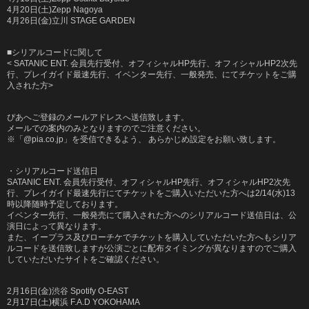
4月20日(土)Zepp Nagoya
4月26日(金)立川 STAGE GARDEN
■シリアルコードに関して
< SATANIC ENT. 会員先行受付、オフィシャルHP先行、オフィシャルHP2次先
行、プレイガイド最速先行、イベンター先行、一般発売、にてチケットをご購
入された方>
ぴあへご登録のメールアドレスへ送信致します。
メールでの案内のみとなりますのでご注意ください。
※「@pia.co.jp」を受信できるよう、 あらかじめ設定をお願い致します。
・シリアルコード送信日
SATANIC ENT. 会員先行受付、オフィシャルHP先行、オフィシャルHP2次先
行、プレイガイド最速先行にてチケットをご購入いただいた方へは2/14(水)13
時以降随時予定しております。
イベンター先行、一般発売にて購入された方へのシリアルコード送信日は、公
演日によって異なります。
また、イープラス及びローチケでチケットを購入していただいた方へもシリア
ルコードを送信致しますが公演ごとに配布タイミングが異なりますのでご購入
していただいたサイトをご確認ください。
2月16日(金)渋谷 Spotify O-EAST
2月17日(土)横浜 F.A.D YOKOHAMA