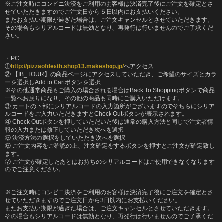
※ご注文時にコンビニ決済をご利用のお客様は決済完了後にご注文を確定とさ
せていただきますのでご注文日から５日以内にお支払いください。
またお支払い期限が過ぎた場合は、ご注文キャンセルとさせていただきます。
その場合もシリアルコードは無効となり、再発行は行いませんのでご了承くだ
さい。
・PC
①
http://pizzaofdeath.shop13.makeshop.jp/
へアクセス
② 【IB_TOUR】の商品ページにアクセスしていただき、ご希望のサイズとカラ
ーを選択しAdd to Cartボタンを選択
※その他通常商品もご購入の場合される場合はBack To Shoppingボタンで商品
一覧へお戻りになり、その他の商品も同時にご購入いただけます。
③ カートの下部にシリアルコードの入力箇所がございますのでそちらにシリア
ルコードをご入力いただきますとCheck Outボタンが表示されます。
④ Check Outボタンを押していただいた後は通常の購入方法と同じで注文者情
報の入力または修正していただき次へを選択
⑤ 決済方法の選択をしていただき次へを選択
⑥ ご注文内容をご確認の上、注文確定をするボタンを押すとご注文が確定致し
ます。
⑦ ご注文が確定したあとはお持ちのシリアルコードはご使用できなくなります
のでご注意ください。
※ご注文時にコンビニ決済をご利用のお客様は決済完了後にご注文を確定とさ
せていただきますのでご注文日から3日以内にお支払いください。
またお支払い期限が過ぎた場合は、ご注文キャンセルとさせていただきます。
その場合もシリアルコードは無効となり、再発行は行いませんのでご了承くだ