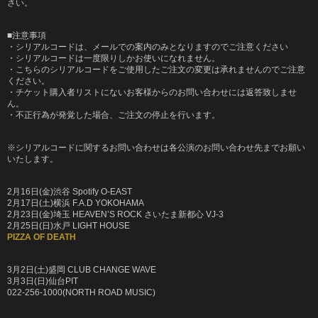
さい。
■注意事項
・シリアルコードは、メールでの案内のみとなりますのでご注意ください
・シリアルコードは一度限りしかお使いになれません。
・こちらのシリアルコードをご使用したご注文の変更は承れませんのでご注意
ください。
・チケット購入者リストにないお客様からのお問い合わせには返答致しませ
ん。
・不正行為が発覚した場合、ご注文の停止を行います。
※シリアルコードに関するお問い合わせは各公演のお問い合わせ先までお願い
いたします。
2月16日(金)渋谷 Spotify O-EAST
2月17日(土)横浜 F.A.D YOKOHAMA
2月23日(金)埼玉 HEAVEN’S ROCK さいたま新都心 VJ-3
2月25日(日)水戸 LIGHT HOUSE
PIZZA OF DEATH
3月2日(土)盛岡 CLUB CHANGE WAVE
3月3日(日)仙台PIT
022-256-1000(NORTH ROAD MUSIC)