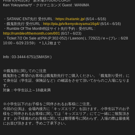
Final 8
月
4
日
(
木
)
新木場
STUDIO COAST
Ken Yokoyama/
ザ・クロマニヨンズ
Guest : WANIMA
・SATANIC ENT
先行
受付
URL :
https://satanic.jp/
(6/14
～
6/16)
・餓鬼割先行
受付
URL :
http://pia.jp/v/kenyokoyama16g4/
(6/14
～
6/16)
・Rumble Of The Month特設サイト先行予約：受付
URL :
http://rumbleofthemonth.com/001
(6/17
～
6/23)
・Ticket 7/2 On Sale at:PIA (P:302-052) / Lawson(
Ｌ
:72922) / e
＋
(
プレ：
6/28
10:00 – 6/29 23:59
）
＊
1
人
2
枚まで
Info : 03-3444-6751(SMASH )
※餓鬼割に関してのご注意
餓鬼割をご希望のお客様は餓鬼割先行でご購入ください。「餓鬼割り受付」に
て身分証（学生証、保険証など）の確認をさせて頂いてからのご入場になりま
す。
対象：中学生以上～
18
歳未満
※小学生以下のお子様をご同伴されるお客様にご注意。
今回の公演は、会場内後方に「キッズエリア」を設けます。小学生以下のお子
様をご同伴されるお客様に関しては「キッズエリア」にてご一緒にご観覧頂き
ます。お子様連れのお客様に関しては整理番号に関わらず、入場の際は最後尾
にお並び頂きます。予めご了承下さい。