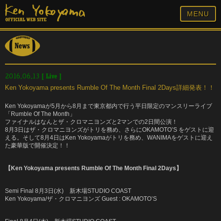
MENU
[
Live
]
2016.06.13
Ken Yokoyama presents Rumble Of The Month Final 2Days詳細発表！！
Ken Yokoyama
が
5
月から
8
月まで東京都内で行う平日限定のマンスリーライブ
「
Rumble Of The Month
」
ファイナルはなんとザ・クロマニヨンズと
2
マンでの
2
日間公演！
8
月
3
日はザ・クロマニヨンズがトリを務め、さらに
OKAMOTO’S
をゲストに迎
える。そして
8
月
4
日は
Ken Yokoyama
がトリを務め、
WANIMA
をゲストに迎え
た豪華版で開催決定！！
【Ken Yokoyama presents Rumble Of The Month Final 2Days】
Semi Final 8
月
3
日
(
水
)
新木場
STUDIO COAST
Ken Yokoyama/
ザ・クロマニヨンズ
Guest : OKAMOTO’S