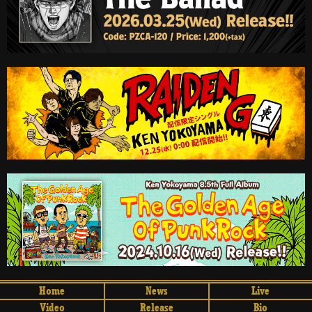
Home
News
Live
Video
Release
Bio