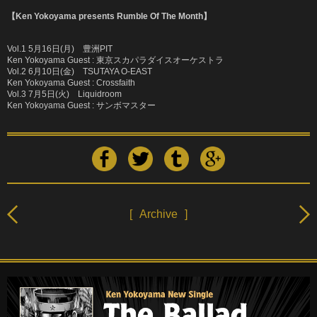
【Ken Yokoyama presents Rumble Of The Month】
Vol.1 5
月
16
日
(
月
)
豊洲
PIT
Ken Yokoyama Guest :
東京スカパラダイスオーケストラ
Vol.2 6
月
10
日
(
金
)
TSUTAYA O-EAST
Ken Yokoyama Guest : Crossfaith
Vol.3 7
月
5
日
(
火
)
Liquidroom
Ken Yokoyama Guest :
サンボマスター
[
Archive
]