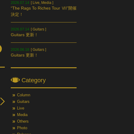
2026.07.14
[
Live
,
Media
]
“The Rags To Riches Tour ⅥI”開催
決定！
2026.07.14
[
Guitars
]
Guitars 更新！
2026.06.18
[
Guitars
]
Guitars 更新！
Category
Column
Guitars
Live
Media
Others
Photo