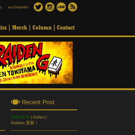
S
,
Hi-STANDARD
ics
Merch
Column
Contact
Recent Post
2026.08.06
[
Guitars
]
Guitars 更新！