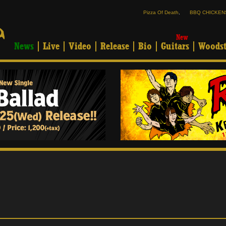
Pizza Of Death
,
BBQ CHICKEN
New
News
Live
Video
Release
Bio
Guitars
Woodst