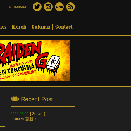
S
,
Hi-STANDARD
ics
Merch
Column
Contact
Recent Post
2026.08.06
[
Guitars
]
Guitars 更新！