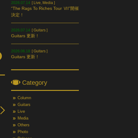
2026.07.14
[
Live
,
Media
]
“The Rags To Riches Tour ⅥI”開催
決定！
2026.07.14
[
Guitars
]
Guitars 更新！
2026.06.18
[
Guitars
]
Guitars 更新！
Category
Column
Guitars
Live
Media
Others
Photo