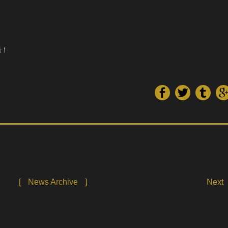
場！
[
News Archive
]
Next