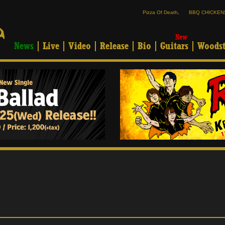
Pizza Of Death
,
BBQ CHICKEN
New
News
Live
Video
Release
Bio
Guitars
Woodst