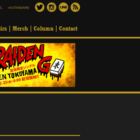
S
,
Hi-STANDARD
ics
Merch
Column
Contact