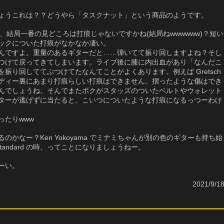
ょうこれは？？どうやら「タスクナット」という商品のようです。
y、結局一番の見どころは打痕じゃないですかね(結局ねwwwwww)？短い
ックについた打痕がなかなか凄い。
んですよ。重量のあるギターだと……弾いてて振り回しますよね？そし
つけて戻ってきてしまいます。ライブ後に膝に内出血があり「なんだこ
振り回しててぶつけてたなんてことがよくあります。例えば Gretsch
ディー裏にあまり打痕らしい打痕はできません。摺ったような傷はでき
んでしょうね。そんでまたボクがスタッズのついたベルトやウォレット
ターが逃げずに当たると、こいつについたような打痕になるっつーわけ
ったりwww
かなー？Ken Yokoyama でミナミちゃんが別の色のギターも持ち始
tandard の時、ってことになりましょうねー。
ーい。
2021/9/1