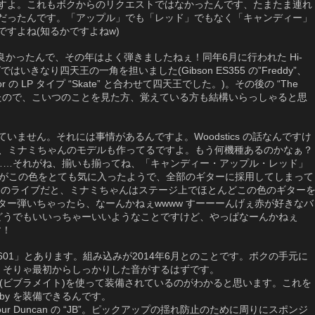
すよ。これもボクからのリクエストではなかったんです、たまたま連れ
だったんです。「アップル」でも「レッド」でもなく「キャンディー」
すよね(知るかですよねw)
良かったんで、その年はよく弾きましたねぇ！同年6月に行われた Hi-
ディングではいきなり四天王の一角を担いました(Gibson ES355 の”Freddy”、
Navigator の LP タイプ “Skate” と合わせて四天王でした。)。その後の “The
いていたので、こいつのことを見た方、覚えている方も結構いらっしゃると思
ません。それには事情があるんですよ。Woodstics の話なんですけ
タリスト、ミナミちゃんのモデルも作ってるですよ。もう何機種あるのかなぁ？
……それがね、揃いも揃ってね、「キャンディー・アップル・レッド」
ゃんがこの色をとても気に入ったようで、全部のギターに採用してしまって
yama のライブだと、ミナミちゃんはステージ上でほとんどこの色のギター
ター弾いちゃったら、なーんかねぇwwww すーーーんげぇ赤が好きなバ
 どうでもいいっちゃーいいようなことですけど、やっぱなーんかねぇ
す！
601」とあります。組み込みが2014年6月とのことです。ボクの手元に
。そりゃ最初からしっかりした音がするはずです。
AMATE(ビブラメイト)を使って装備されているのがわかると思います。これを
by を装備できるんです。
ur Duncan の “JB”。ピックアップの揺れ防止のために周りにスポンジ