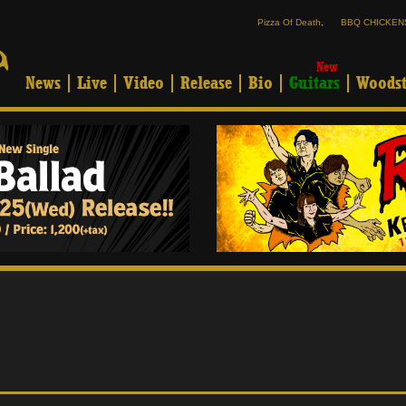
Pizza Of Death
,
BBQ CHICKEN
New
News
Live
Video
Release
Bio
Guitars
Woodst