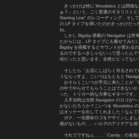
きっかけは特に Woodstics とは関係
ぁ？」という、ごく普通のギタリストとしての相
Starting Line” のレコーディング、そして
の LP タイプを弾いたのがきっかけだった
ね。
しかし Bigsby 搭載の Navigat
たからには、LP タイプにも載せてみたいっ
Bigsby を搭載するとサウンドが変
るのでするべきじゃないって思ったんで
頃だったと思います。全然ビビってない
そしたら「お店にしばらく吊るされてい
うなんっすよ、こいつはもともと Naviga
おそらくこいつが手元に来たことが「Wo
の中でやらせてもらうことはできないか
った、トリガー的な大事なギターです。
入手当時は当然 Navigator のロゴ
かないだろうか？こいつを Woodstic
はオッケーを出してくれました！なんて
ボク、一生懸命ロゴをデザインしまし
感がないもの……ハルヲのアイデアも借
それでですねぇ……「Candy」の名