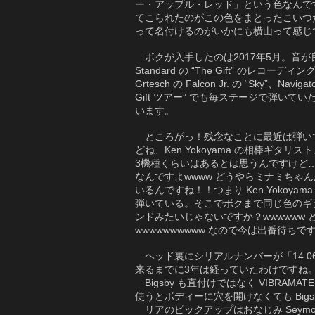
ー・アップル・レッド」という色なんで
てこられたのがこの色をまとったこいつ
って名付けるのがいかにも横山って感じで
ボクが入手したのは2017年5月。音が
Standard の “The Gift” のレコー
Grtesch の Falcon Jr. の “Sky”、
Gift ツアー” でも毎ステージで弾
います。
ところがっ！残念なことに最近は弾いてい
どね、Ken Yokoyama の相棒ギ
3機種くらいはあるとは思うんですけど
なんですよwwww どうやらミナミち
いるんですね！！つまり Ken Yoko
弾いている。そこでボクまで同じ色のギ
ンドみたいじゃないですか？wwwwww
wwwwwwwwww なので今は出番待ちで
ヘッド裏にシリアルナンバーが「14 0
来るまでに3年は経っていたわけですね
Bigsby も直付けではなく VIBR
使うとボディーに穴を開けなくても Bigs
リアのピックアップはおなじみ Seymo