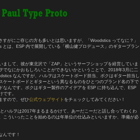
s Paul Type Proto
！！さすがにご存じの方も多いとは思いますが、「Woodstics ってなに？」
ics とは、ESP 内で展開している「横山健プロデュース」のギターブラン
いまして、彼が東北沢で「ZAP」というサーフショップを経営していま
でなにかおもしろいことができないかということで、2018年3月に二
dstics なんですが、ハルヲはスケートボード担当、ボクはギター担当し
スケートボードとギターという異なるものをひとつのブランド名の下で
なんです。ボクはギター製作のアイデアを ESP に持ち込んで、ESP
けです。
きてますので、ぜひ
公式ウェブサイト
をチェックしてみてください！
クとハルヲは2017年まるまるかけて、あーだこーだと話し合ってわくわ
。こういったことを始めるのは年単位の仕込みといいますか、準備が必
」なんです！