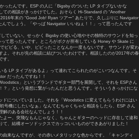
なかったんです。ESP の人に「Bigsby のついた LP タイプないかな
談がきっかけでした。おそらく Hi-Standard の “Another
2016年末の “Good Job! Ryan ツアー” あたりで、久しぶりに Navigator
んでしょう。「やっぱ Navigator いいねぇ！！」って思ったんです
or は所有していない。せっかく Bigsby の使い心地やその独特のサウンドを知っ
て思ったんです。ところがボクが所有している Honey や Skate に
わるのでビビる、いや、ビビったことなんか一度もないです、サウンドが変わ
すよ。それが先の相談に結びついたわけです。相談したのが2017年の春
です。
る LP タイプがあるよ」って連れてこられたのがこいつなんです。そ
tor だったんですね！！
odstics」というブランドでギター部門を展開して、それを ESPさん
！？」という発想に繋がったんだと思うんです。そういうきっかけにな
がヘッドについていました。それを「Woodstics に変えてもらうわけにはい
s の初号機にしたいなぁ」なんてむちゃくちゃな相談をしたら、ESP さん
理解のある会社なんでしょう！！
たよー。突飛なもんじゃなく、ちゃんとギターのヘッドに存在して違和
りて、結構オーソドックスでカッコいいものができあがりました！
前の由来なんですが、その赤いメタリックな色からです。「キャンディ